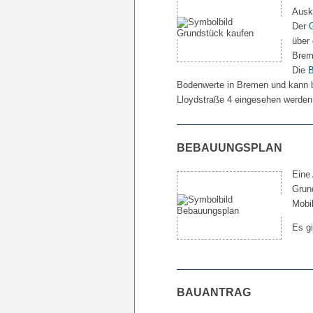
Ausk
Der
über
Brem
Die
B
Bodenwerte in Bremen und kann b
Lloydstraße 4 eingesehen werden
BEBAUUNGSPLAN
Eine
Grun
Mobil
Es gi
BAUANTRAG