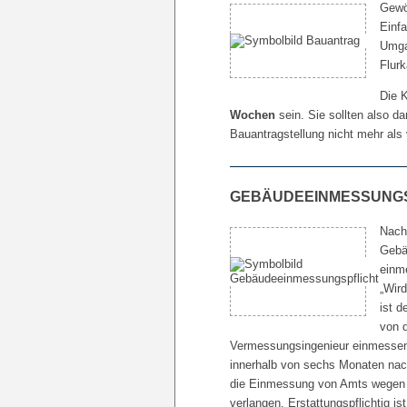
Gewö
Einf
Umga
Flurk
Die K
Wochen
sein. Sie sollten also d
Bauantragstellung nicht mehr als
GEBÄUDEEINMESSUNG
Nach
Gebäu
einm
„Wird
ist 
von d
Vermessungsingenieur einmessen
innerhalb von sechs Monaten nach
die Einmessung von Amts wegen 
verlangen. Erstattungspflichtig 